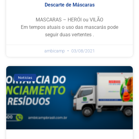
Descarte de Máscaras
MASCARAS – HERÓI ou VILÃO
Em tempos atuais o uso das mascarás pode
seguir duas vertentes .
ambicamp
03/08/2021
Notícias