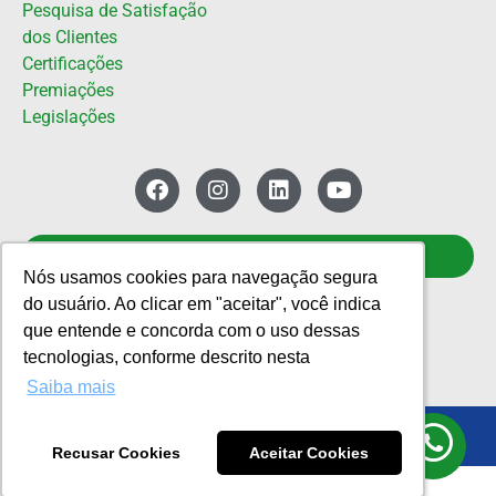
Pesquisa de Satisfação
dos Clientes
Certificações
Premiações
Legislações
CONTATO
Nós usamos cookies para navegação segura
Nós usamos cookies para navegação segura
do usuário. Ao clicar em "aceitar", você indica
do usuário. Ao clicar em "aceitar", você indica
Política de Privacidade
que entende e concorda com o uso dessas
que entende e concorda com o uso dessas
tecnologias, conforme descrito nesta
tecnologias, conforme descrito nesta
Saiba mais
Saiba mais
© Copyright - AMBICAMP Brasil 2020
Recusar Cookies
Recusar Cookies
Aceitar Cookies
Aceitar Cookies