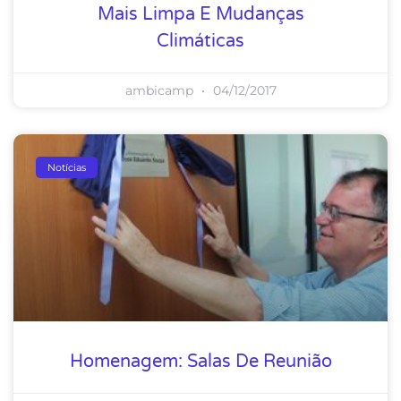
Mais Limpa E Mudanças
Climáticas
ambicamp
04/12/2017
Notícias
Homenagem: Salas De Reunião