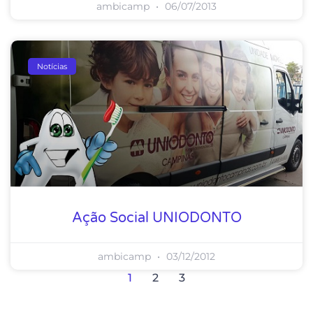
ambicamp
06/07/2013
Notícias
Ação Social UNIODONTO
ambicamp
03/12/2012
1
2
3