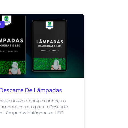
s
Descarte De Lâmpadas
cesse nosso e-book e conheça o
tamento correto para o Descarte
e Lâmpadas Halógenas e LED.