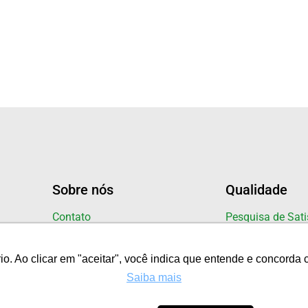
Sobre nós
Qualidade
Contato
Pesquisa de Sat
Blog
dos Clientes
Certificações
 Ao clicar em "aceitar", você indica que entende e concorda 
 Ao clicar em "aceitar", você indica que entende e concorda 
Premiações
Saiba mais
Saiba mais
Legislações