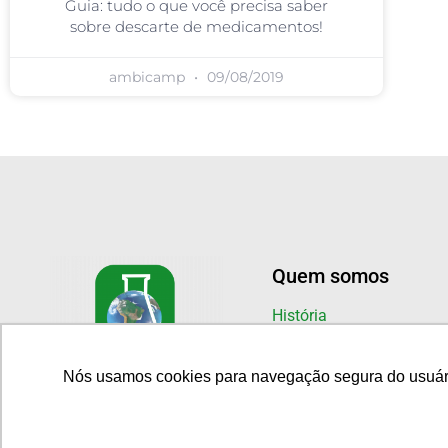
Guia: tudo o que você precisa saber
sobre descarte de medicamentos!
ambicamp
09/08/2019
Quem somos
História
Estrutura
Nós usamos cookies para navegação segura do usuário.
Nós usamos cookies para navegação segura do usuário.