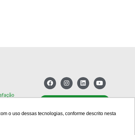
isfação
CONTATO
com o uso dessas tecnologias, conforme descrito nesta
com o uso dessas tecnologias, conforme descrito nesta
Política de Privacidade