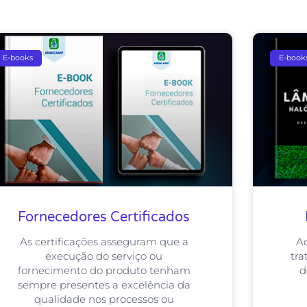
E-books
E-book
Fornecedores Certificados
As certificações asseguram que a
A
execução do serviço ou
tra
fornecimento do produto tenham
d
sempre presentes a excelência da
qualidade nos processos ou