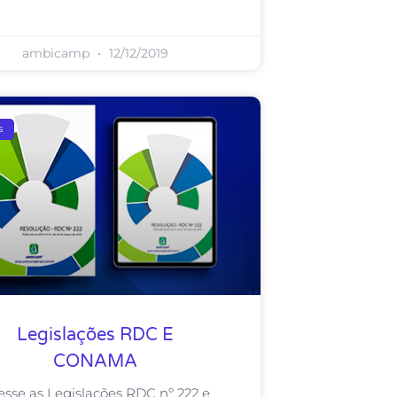
ambicamp
12/12/2019
s
Legislações RDC E
CONAMA
esse as Legislações RDC nº 222 e