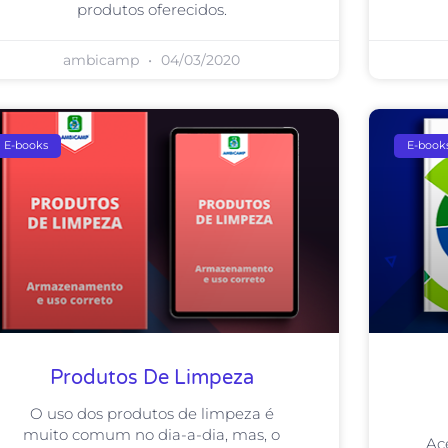
produtos oferecidos.
ambicamp
04/03/2020
E-books
E-book
Produtos De Limpeza
O uso dos produtos de limpeza é
muito comum no dia-a-dia, mas, o
Ac