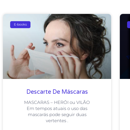
E-books
Descarte De Máscaras
MASCARAS – HERÓI ou VILÃO
Em tempos atuais o uso das
mascarás pode seguir duas
vertentes .