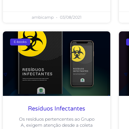
ambicamp
03/08/2021
E-books
Resíduos Infectantes
Os resíduos pertencentes ao Grupo
A, exigem atenção desde a coleta